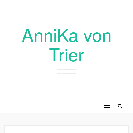
AnniKa von
Trier
Toggle
navigation