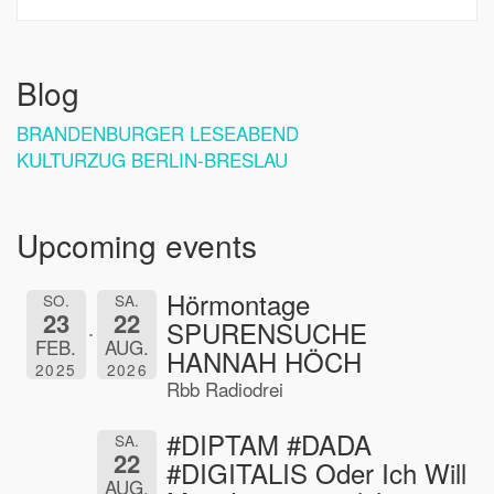
Blog
BRANDENBURGER LESEABEND
KULTURZUG BERLIN-BRESLAU
Upcoming events
Hörmontage
SO.
SA.
23
22
SPURENSUCHE
FEB.
AUG.
HANNAH HÖCH
2025
2026
Rbb Radiodrei
#DIPTAM #DADA
SA.
22
#DIGITALIS Oder Ich Will
AUG.