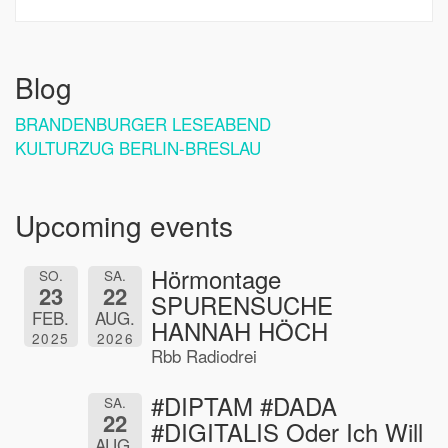
Blog
BRANDENBURGER LESEABEND
KULTURZUG BERLIN-BRESLAU
Upcoming events
Hörmontage
SO.
SA.
23
22
SPURENSUCHE
FEB.
AUG.
HANNAH HÖCH
2025
2026
Rbb Radiodrei
#DIPTAM #DADA
SA.
22
#DIGITALIS Oder Ich Will
AUG.