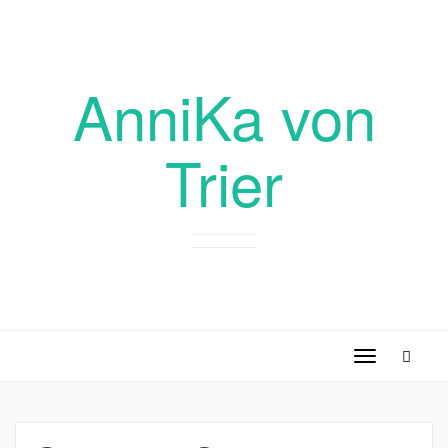
AnniKa von
Trier
Toggle
navigation