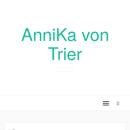
AnniKa von
Trier
Toggle
navigation