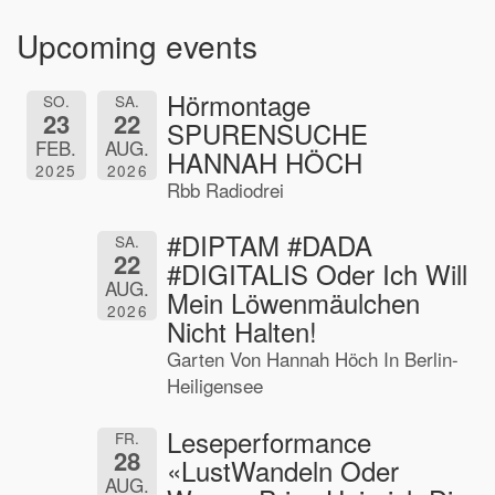
Upcoming events
Hörmontage
SO.
SA.
23
22
SPURENSUCHE
FEB.
AUG.
HANNAH HÖCH
2025
2026
Rbb Radiodrei
#DIPTAM #DADA
SA.
22
#DIGITALIS Oder Ich Will
AUG.
Mein Löwenmäulchen
2026
Nicht Halten!
Garten Von Hannah Höch In Berlin-
Heiligensee
Leseperformance
FR.
28
«LustWandeln Oder
AUG.