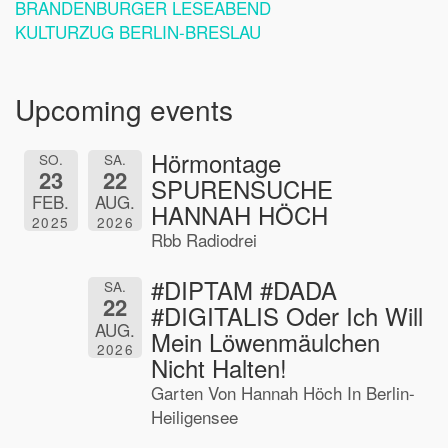
BRANDENBURGER LESEABEND
KULTURZUG BERLIN-BRESLAU
Upcoming events
Hörmontage
SO.
SA.
23
22
SPURENSUCHE
FEB.
AUG.
HANNAH HÖCH
2025
2026
Rbb Radiodrei
#DIPTAM #DADA
SA.
22
#DIGITALIS Oder Ich Will
AUG.
Mein Löwenmäulchen
2026
Nicht Halten!
Garten Von Hannah Höch In Berlin-
Heiligensee