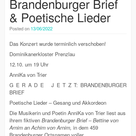
Brandenburger Brief
& Poetische Lieder
Posted on
13/06/2022
Das Konzert wurde terminlich verschoben!
Dominikanerkloster Prenzlau
12.10. um 19 Uhr
AnniKa von Trier
G E R A D E J E T Z T: BRANDENBURGER
BRIEF
Poetische Lieder – Gesang und Akkordeon
Die Musikerin und Poetin
AnniKa von Trier
liest aus
ihrem fiktiven
–
Brandenburger Brief
Bettine von
in dem 459
Arnim an Achim von Arnim,
Brandenburger Ortsnamen voller