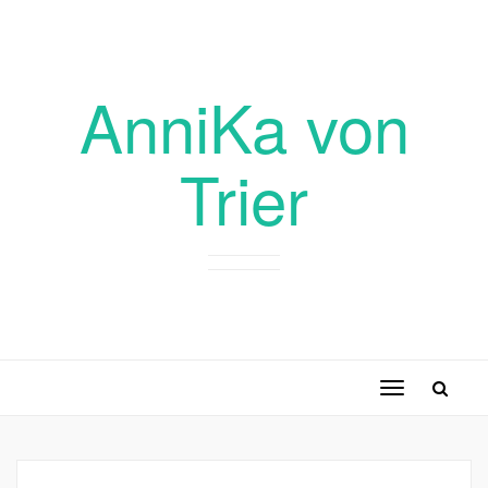
AnniKa von
Trier
Toggle
navigation