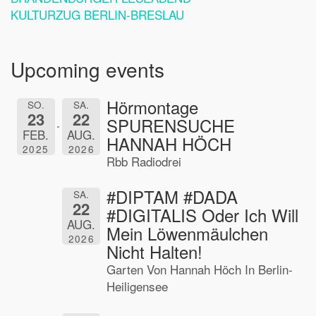
KULTURZUG BERLIN-BRESLAU
Upcoming events
Hörmontage
SO.
SA.
23
22
SPURENSUCHE
FEB.
AUG.
HANNAH HÖCH
2025
2026
Rbb Radiodrei
#DIPTAM #DADA
SA.
22
#DIGITALIS Oder Ich Will
AUG.
Mein Löwenmäulchen
2026
Nicht Halten!
Garten Von Hannah Höch In Berlin-
Heiligensee