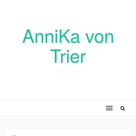
AnniKa von
Trier
Toggle
navigation