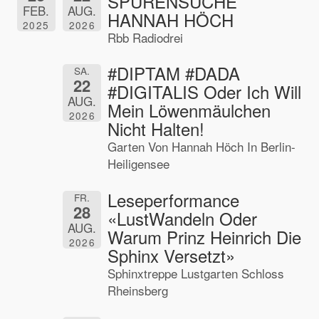
SPURENSUCHE
FEB.
AUG.
HANNAH HÖCH
2025
2026
Rbb Radiodrei
#DIPTAM #DADA
SA.
22
#DIGITALIS Oder Ich Will
AUG.
Mein Löwenmäulchen
2026
Nicht Halten!
Garten Von Hannah Höch In Berlin-
Heiligensee
Leseperformance
FR.
28
«LustWandeln Oder
AUG.
Warum Prinz Heinrich Die
2026
Sphinx Versetzt»
Sphinxtreppe Lustgarten Schloss
Rheinsberg