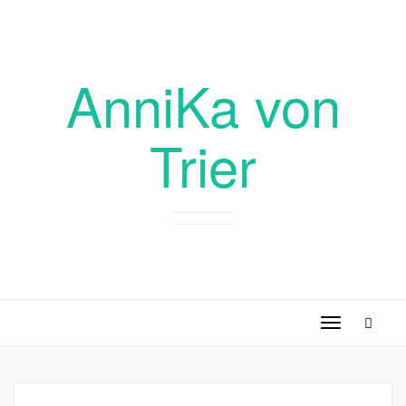
AnniKa von
Trier
Toggle
navigation