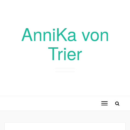
AnniKa von
Trier
Toggle
navigation