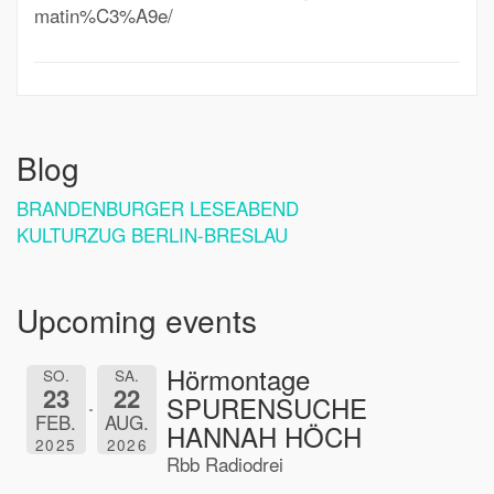
matin%C3%A9e/
Blog
BRANDENBURGER LESEABEND
KULTURZUG BERLIN-BRESLAU
Upcoming events
Hörmontage
SO.
SA.
23
22
SPURENSUCHE
FEB.
AUG.
HANNAH HÖCH
2025
2026
Rbb Radiodrei