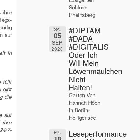
Schloss
 ihre
Rheinsberg
tags-
endig
#DIPTAM
SA.
in auf
05
#DADA
SEP.
#DIGITALIS
2026
eit in
Oder Ich
Will Mein
Löwenmäulchen
Nicht
füllt
Halten!
 gibt
Garten Von
ig die
Hannah Höch
In Berlin-
e auf
Heiligensee
 ihre
4/7-
Leseperformance
FR.
18