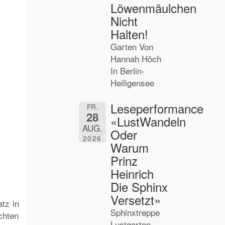
Löwenmäulchen
Nicht
Halten!
Garten Von
Hannah Höch
In Berlin-
Heiligensee
Leseperformance
FR.
28
«LustWandeln
AUG.
Oder
2026
Warum
Prinz
Heinrich
Die Sphinx
Versetzt»
tz in
Sphinxtreppe
chten
Lustgarten