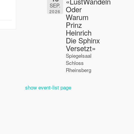
«LustWandeln
SEP.
Oder
2026
Warum
Prinz
Heinrich
Die Sphinx
Versetzt»
Spiegelsaal
Schloss
Rheinsberg
show event-list page