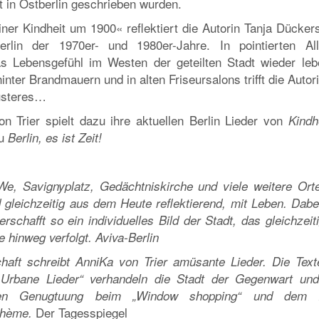
t in Ostberlin geschrieben wurden.
ner Kindheit um 1900« reflektiert die Autorin Tanja Dückers
lin der 1970er- und 1980er-Jahre. In pointierten All
s Lebensgefühl im Westen der geteilten Stadt wieder leb
inter Brandmauern und in alten Friseursalons trifft die Autor
Düsteres…
n Trier spielt dazu ihre aktuellen Berlin Lieder von
Kindh
zu
Berlin, es ist Zeit!
, Savignyplatz, Gedächtniskirche und viele weitere Orte 
 gleichzeitig aus dem Heute reflektierend, mit Leben. Dabei
erschafft so ein individuelles Bild der Stadt, das gleichzeit
e hinweg verfolgt.
Aviva-Berlin
haft schreibt AnniKa von Trier amüsante Lieder. Die Text
bane Lieder“ verhandeln die Stadt der Gegenwart und
llen Genugtuung beim „Window shopping“ und dem 2
Der Tagesspiegel
ohème.