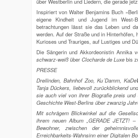
über Westberlin und Liedern, die gerade jetz
Inspiriert von Walter Benjamins Buch »Berli
eigene Kindheit und Jugend im West-Ber
betrachtungen lässt sie das Leben und da
werden. Auf der Straße und in Hinterhöfen, h
Kurioses und Trauriges, auf Lustiges und 
Die Sängerin und Akkordeonistin Annika vo
über
bis 
schwarz-weiß
Clocharde de Luxe
PRESSE
Dreilinden, Bahnhof Zoo, Ku´Damm, KaDeWe
Tanja Dückers, liebevoll zurückblickend und
sie auch viel von ihrer Biografie preis und 
Geschichte West-Berlins über zwanzig Jahr
Mit schrägem Blickwinkel auf die Gesellsc
ihrem neuen Album „GERADE JETZT! – Ur
Bewohner, zwischen der geheimnisvo
Erreichbarkeits-Wahnsinn einer Digitalen B