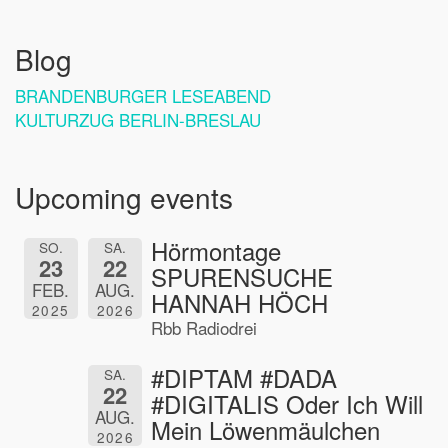
Blog
BRANDENBURGER LESEABEND
KULTURZUG BERLIN-BRESLAU
Upcoming events
Hörmontage
SO.
SA.
23
22
SPURENSUCHE
FEB.
AUG.
HANNAH HÖCH
2025
2026
Rbb Radiodrei
#DIPTAM #DADA
SA.
22
#DIGITALIS Oder Ich Will
AUG.
Mein Löwenmäulchen
2026