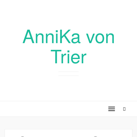
AnniKa von
Trier
Toggle
navigation