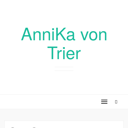
AnniKa von
Trier
Toggle
navigation