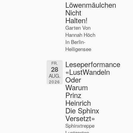
Löwenmäulchen
Nicht
Halten!
Garten Von
Hannah Höch
In Berlin-
Heiligensee
Leseperformance
FR.
28
«LustWandeln
AUG.
Oder
2026
Warum
Prinz
Heinrich
Die Sphinx
Versetzt»
Sphinxtreppe
Lustgarten