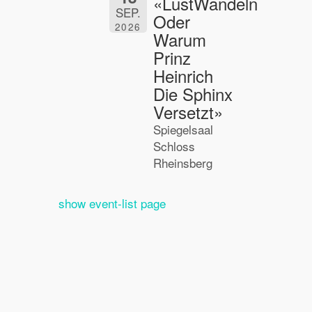
«LustWandeln
SEP.
Oder
2026
Warum
Prinz
Heinrich
Die Sphinx
Versetzt»
Spiegelsaal
Schloss
Rheinsberg
show event-list page