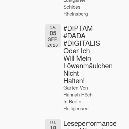
Schloss
Rheinsberg
#DIPTAM
SA.
05
#DADA
SEP.
#DIGITALIS
2026
Oder Ich
Will Mein
Löwenmäulchen
Nicht
Halten!
Garten Von
Hannah Höch
In Berlin-
Heiligensee
Leseperformance
FR.
18