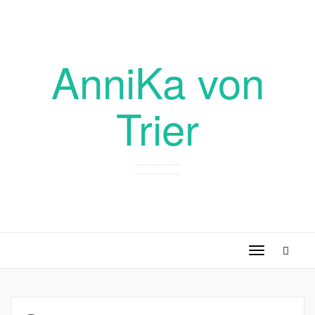
AnniKa von
Trier
Toggle
navigation