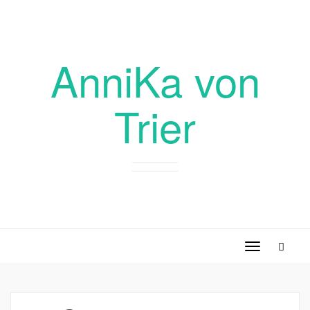
AnniKa von
Trier
Toggle
navigation