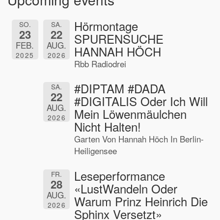
Hörmontage
SO.
SA.
23
22
SPURENSUCHE
FEB.
AUG.
HANNAH HÖCH
2025
2026
Rbb Radiodrei
#DIPTAM #DADA
SA.
22
#DIGITALIS Oder Ich Will
AUG.
Mein Löwenmäulchen
2026
Nicht Halten!
Garten Von Hannah Höch In Berlin-
Heiligensee
Leseperformance
FR.
28
«LustWandeln Oder
AUG.
Warum Prinz Heinrich Die
2026
Sphinx Versetzt»