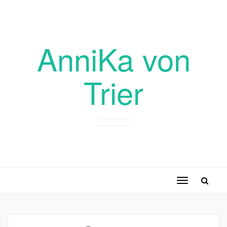
AnniKa von
Trier
Toggle
navigation