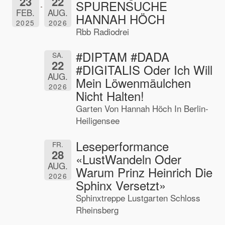
23
22
SPURENSUCHE
FEB.
AUG.
HANNAH HÖCH
2025
2026
Rbb Radiodrei
#DIPTAM #DADA
SA.
22
#DIGITALIS Oder Ich Will
AUG.
Mein Löwenmäulchen
2026
Nicht Halten!
Garten Von Hannah Höch In Berlin-
Heiligensee
Leseperformance
FR.
28
«LustWandeln Oder
AUG.
Warum Prinz Heinrich Die
2026
Sphinx Versetzt»
Sphinxtreppe Lustgarten Schloss
Rheinsberg