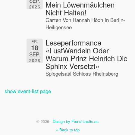
SEP.
Mein Löwenmäulchen
2026
Nicht Halten!
Garten Von Hannah Höch In Berlin-
Heiligensee
Leseperformance
FR.
18
«LustWandeln Oder
SEP.
Warum Prinz Heinrich Die
2026
Sphinx Versetzt»
Spiegelsaal Schloss Rheinsberg
show event-list page
© 2026 -
Design by Frenchtastic.eu
Back to top