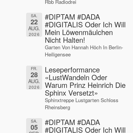
Rbb Radiodrei
#DIPTAM #DADA
SA.
22
#DIGITALIS Oder Ich Will
AUG.
Mein Löwenmäulchen
2026
Nicht Halten!
Garten Von Hannah Höch In Berlin-
Heiligensee
Leseperformance
FR.
28
«LustWandeln Oder
AUG.
Warum Prinz Heinrich Die
2026
Sphinx Versetzt»
Sphinxtreppe Lustgarten Schloss
Rheinsberg
#DIPTAM #DADA
SA.
05
#DIGITALIS Oder Ich Will