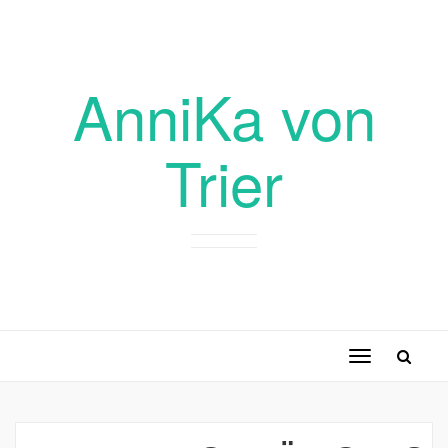
AnniKa von
Trier
Toggle
navigation