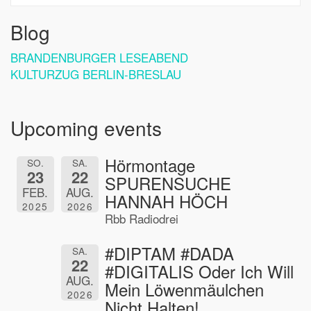
Blog
BRANDENBURGER LESEABEND
KULTURZUG BERLIN-BRESLAU
Upcoming events
Hörmontage
SO.
SA.
23
22
SPURENSUCHE
FEB.
AUG.
HANNAH HÖCH
2025
2026
Rbb Radiodrei
#DIPTAM #DADA
SA.
22
#DIGITALIS Oder Ich Will
AUG.
Mein Löwenmäulchen
2026
Nicht Halten!