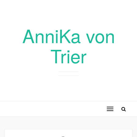
AnniKa von
Trier
Toggle
navigation