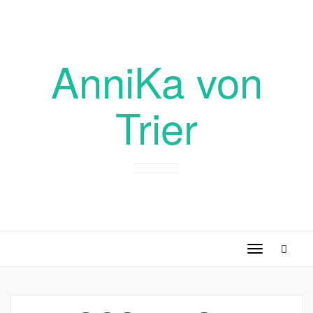
AnniKa von
Trier
Toggle
navigation