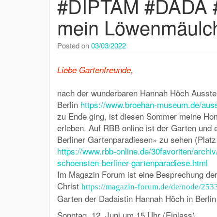
#DIPTAM #DADA #D
mein Löwenmäulche
Posted on
03/03/2022
Liebe Gartenfreunde,
nach der wunderbaren Hannah Höch Ausste
Berlin
https://www.broehan-museum.de/auss
zu Ende ging, ist diesen Sommer meine Ho
erleben. Auf RBB online ist der Garten und
Berliner Gartenparadiesen» zu sehen (Platz 
https://www.rbb-online.de/30favoriten/archi
schoensten-berliner-gartenparadiese.html
Im Magazin Forum ist eine Besprechung de
Christ
https://magazin-forum.de/de/node/2533
Garten der Dadaistin Hannah Höch in Berlin
Sonntag, 12. Juni um 15 Uhr (Einlass)