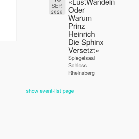
«LustWandeln
SEP.
Oder
2026
Warum
Prinz
Heinrich
Die Sphinx
Versetzt»
Spiegelsaal
Schloss
Rheinsberg
show event-list page