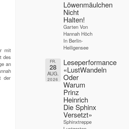
Löwenmäulchen
Nicht
Halten!
Garten Von
Hannah Höch
In Berlin-
Heiligensee
r mit
t des
Leseperformance
FR.
ge an
28
«LustWandeln
annah
AUG.
Oder
t der
2026
Warum
Prinz
Heinrich
Die Sphinx
Versetzt»
Sphinxtreppe
Lustgarten