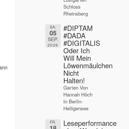
Schloss
Rheinsberg
#DIPTAM
SA.
05
#DADA
SEP.
#DIGITALIS
2026
Oder Ich
Will Mein
Löwenmäulchen
dann
Nicht
Halten!
Garten Von
Hannah Höch
In Berlin-
Heiligensee
Leseperformance
FR.
18