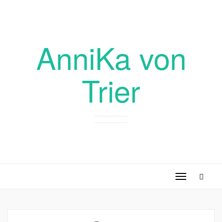
AnniKa von
Trier
Toggle
navigation