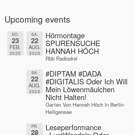
Upcoming events
Hörmontage
SO.
SA.
23
22
SPURENSUCHE
FEB.
AUG.
HANNAH HÖCH
2025
2026
Rbb Radiodrei
#DIPTAM #DADA
SA.
22
#DIGITALIS Oder Ich Will
AUG.
Mein Löwenmäulchen
2026
Nicht Halten!
Garten Von Hannah Höch In Berlin-
Heiligensee
Leseperformance
FR.
28
«LustWandeln Oder