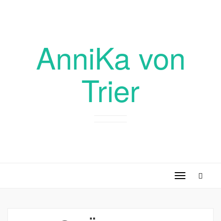
AnniKa von
Trier
Toggle
navigation