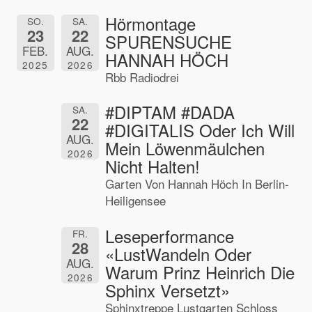
Hörmontage
SO.
SA.
23
22
SPURENSUCHE
FEB.
AUG.
HANNAH HÖCH
2025
2026
Rbb Radiodrei
#DIPTAM #DADA
SA.
22
#DIGITALIS Oder Ich Will
AUG.
Mein Löwenmäulchen
2026
Nicht Halten!
Garten Von Hannah Höch In Berlin-
Heiligensee
Leseperformance
FR.
28
«LustWandeln Oder
AUG.
Warum Prinz Heinrich Die
2026
Sphinx Versetzt»
Sphinxtreppe Lustgarten Schloss