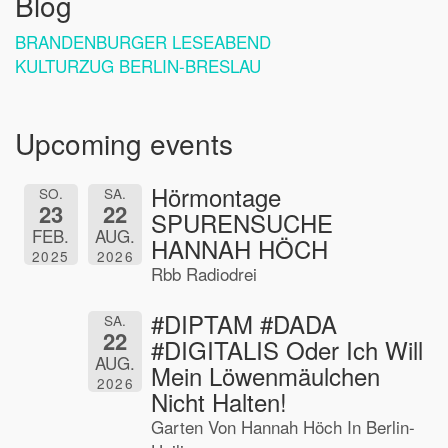
Blog
BRANDENBURGER LESEABEND
KULTURZUG BERLIN-BRESLAU
Upcoming events
Hörmontage
SO.
SA.
23
22
SPURENSUCHE
FEB.
AUG.
HANNAH HÖCH
2025
2026
Rbb Radiodrei
#DIPTAM #DADA
SA.
22
#DIGITALIS Oder Ich Will
AUG.
Mein Löwenmäulchen
2026
Nicht Halten!
Garten Von Hannah Höch In Berlin-