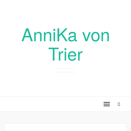
AnniKa von
Trier
Toggle
navigation