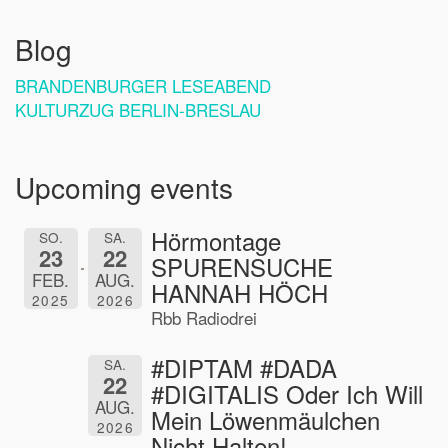
Blog
BRANDENBURGER LESEABEND
KULTURZUG BERLIN-BRESLAU
Upcoming events
Hörmontage
SO.
SA.
23
22
SPURENSUCHE
FEB.
AUG.
HANNAH HÖCH
2025
2026
Rbb Radiodrei
#DIPTAM #DADA
SA.
22
#DIGITALIS Oder Ich Will
AUG.
Mein Löwenmäulchen
2026
Nicht Halten!