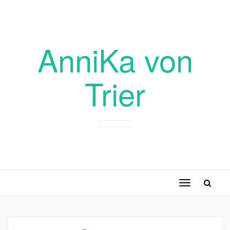
AnniKa von
Trier
Toggle
navigation