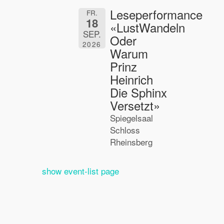
Leseperformance
FR.
18
«LustWandeln
SEP.
Oder
2026
Warum
Prinz
Heinrich
Die Sphinx
Versetzt»
Spiegelsaal
Schloss
Rheinsberg
show event-list page