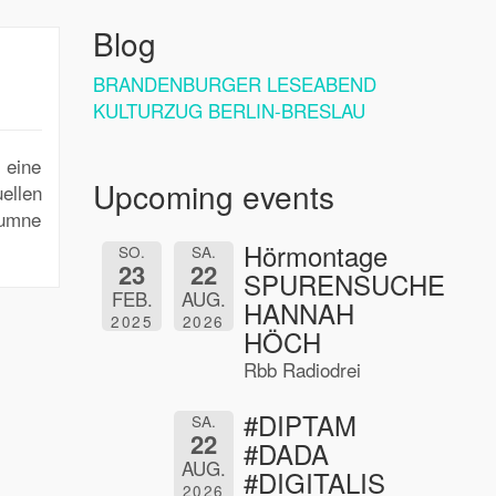
Blog
BRANDENBURGER LESEABEND
KULTURZUG BERLIN-BRESLAU
 eine
Upcoming events
llen
umne
Hörmontage
SO.
SA.
23
22
SPURENSUCHE
FEB.
AUG.
HANNAH
2025
2026
HÖCH
Rbb Radiodrei
#DIPTAM
SA.
22
#DADA
AUG.
#DIGITALIS
2026