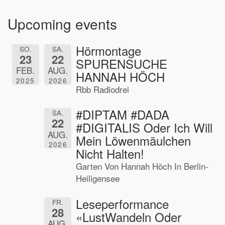
Upcoming events
Hörmontage
SO.
SA.
23
22
SPURENSUCHE
FEB.
AUG.
HANNAH HÖCH
2025
2026
Rbb Radiodrei
#DIPTAM #DADA
SA.
22
#DIGITALIS Oder Ich Will
AUG.
Mein Löwenmäulchen
2026
Nicht Halten!
Garten Von Hannah Höch In Berlin-
Heiligensee
Leseperformance
FR.
28
«LustWandeln Oder
AUG.