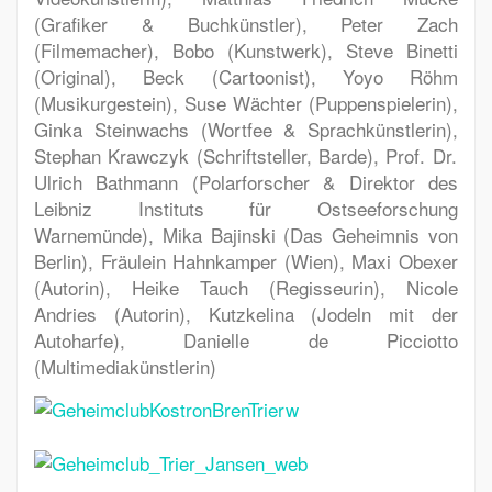
(Grafiker & Buchkünstler),
Peter Zach
(Filmemacher),
Bobo
(Kunstwerk),
Steve Binetti
(Original),
Beck
(Cartoonist),
Yoyo Röhm
(Musikurgestein),
Suse Wächter
(Puppenspielerin),
Ginka Steinwachs
(Wortfee & Sprachkünstlerin),
Stephan Krawczyk
(Schriftsteller, Barde),
Prof. Dr.
Ulrich Bathmann
(Polarforscher & Direktor des
Leibniz Instituts für Ostseeforschung
Warnemünde),
Mika Bajinski
(Das Geheimnis von
Berlin),
Fräulein Hahnkamper
(Wien),
Maxi Obexer
(Autorin),
Heike Tauch
(Regisseurin),
Nicole
Andries
(Autorin),
Kutzkelina
(Jodeln mit der
Autoharfe),
Danielle de Picciotto
(Multimediakünstlerin)