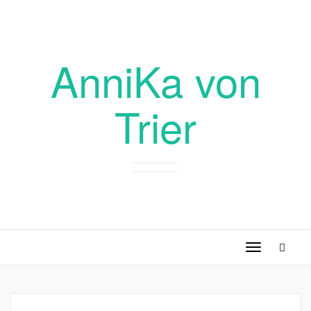
AnniKa von
Trier
Toggle
navigation