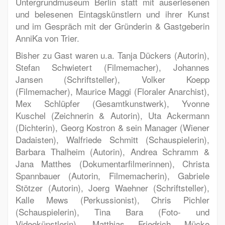
Untergrundmuseum Berlin statt
mit auserlesenen
und belesenen Eintagskünstlern und ihrer Kunst
und im Gespräch mit der Gründerin & Gastgeberin
AnniKa von Trier.
Bisher zu Gast waren u.a.
Tanja Dückers
(Autorin),
Stefan Schwietert
(Filmemacher),
Johannes
Jansen
(Schriftsteller),
Volker Koepp
(Filmemacher),
Maurice Maggi
(Floraler Anarchist),
Mex Schlüpfer
(Gesamtkunstwerk),
Yvonne
Kuschel
(Zeichnerin & Autorin),
Uta Ackermann
(Dichterin),
Georg Kostron & sein Manager
(Wiener
Dadaisten),
Walfriede Schmitt
(Schauspielerin),
Barbara Thalheim
(Autorin),
Andrea Schramm &
Jana Matthes
(Dokumentarfilmerinnen),
Christa
Spannbauer
(Autorin, Filmemacherin),
Gabriele
Stötzer
(Autorin),
Joerg Waehner
(Schriftsteller),
Kalle Mews
(Perkussionist),
Chris Pichler
(Schauspielerin),
Tina Bara
(Foto- und
Videokünstlerin),
Matthias Friedrich Mücke