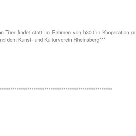
 Trier findet statt im Rahmen von h300 in Kooperation mi
und dem Kunst- und Kulturverein Rheinsberg***
*****************************************************