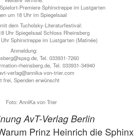
 Spielort-Premiere Sphinxtreppe im Lustgarten
gen um 18 Uhr im Spiegelsaal
mit dem Tucholsky-Literaturfestival:
 18 Uhr Spiegelsaal Schloss Rheinsberg
 Uhr Sphinxtreppe im Lustgarten (Matinée)
Anmeldung:
nsberg@spsg.de, Tel. 033931-7260
rmation-rheinsberg.de, Tel. 033931-34940
avt-verlag@annika-von-trier.com
itt frei, Spenden erwünscht
Foto: AnniKa von Trier
inung
AvT-Verlag Berlin
arum Prinz Heinrich die Sphinx