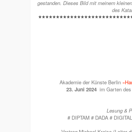
gestanden.
Dieses Bild mit meinem kleinen 
des Kat
**************************
Akademie der Künste Berlin
«Ha
im Garten des 
23. Juni 2024
Lesung &
P
# DIPTAM # DADA # DIGITALIS
Vortrag Michael Krejsa
(Leiter 