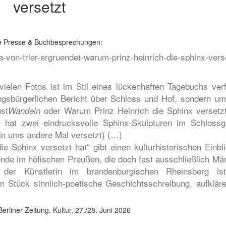
versetzt
le Presse & Buchbesprechungen:
ka-von-trier-ergruendet-warum-prinz-heinrich-die-sphinx-vers
ielen Fotos ist im Stil eines lückenhaften Tagebuchs verf
ngsbürgerlichen Bericht über Schloss und Hof, sondern um
st
oder Warum Prinz Heinrich die Sphinx versetzt
Wandeln
nz hat zwei eindrucksvolle Sphinx-Skulpturen im Schlossg
ein ums andere Mal versetzt) (…)
 Sphinx versetzt hat“ gibt einen kulturhistorischen Einbli
nde im höfischen Preußen, die doch fast ausschließlich Mä
der Künstlerin im brandenburgischen Rheinsberg is
Stück sinnlich-poetische Geschichtsschreibung, aufkläre
erliner Zeitung, Kultur, 27./28. Juni 2026