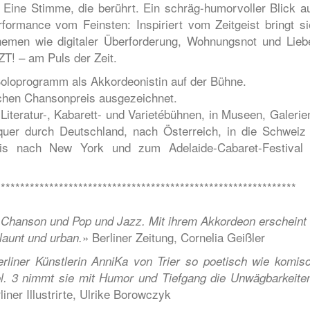
Eine Stimme, die berührt. Ein schräg-humorvoller Blick au
formance vom Feinsten: Inspiriert vom Zeitgeist bringt si
hemen wie digitaler Überforderung, Wohnungsnot und Lieb
T! – am Puls der Zeit.
 Soloprogramm als Akkordeonistin auf der Bühne.
chen Chansonpreis ausgezeichnet.
 Literatur-, Kabarett- und Varietébühnen, in Museen, Galerie
quer durch Deutschland, nach Österreich, in die Schweiz
 bis nach New York und zum Adelaide-Cabaret-Festival
**************************************************************
s Chanson und Pop und Jazz. Mit ihrem Akkordeon erscheint 
»
Berliner Zeitung, Cornelia Geißler
launt und urban.
erliner Künstlerin AnniKa von Trier so poetisch wie komisc
ol. 3 nimmt sie mit Humor und Tiefgang die Unwägbarkeite
iner Illustrirte, Ulrike Borowczyk