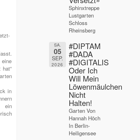
Sphinxtreppe
Lustgarten
Schloss
Rheinsberg
etzt-
#DIPTAM
SA.
05
#DADA
asst.
SEP.
#DIGITALIS
 eine
2026
 hat“
Oder Ich
arten
Will Mein
Löwenmäulchen
ck in
Nicht
nnern
Halten!
t ein
Garten Von
risch
Hannah Höch
In Berlin-
Heiligensee