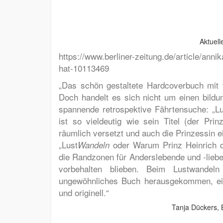
Aktuel
https://www.berliner-zeitung.de/article/anni
hat-10113469
„Das schön gestaltete Hardcoverbuch mit v
Doch handelt es sich nicht um einen bildu
spannende retrospektive Fährtensuche: „Lu
ist so vieldeutig wie sein Titel (der Pri
räumlich versetzt und auch die Prinzessin 
„Lust
oder Warum Prinz Heinrich die
Wandeln
die Randzonen für Anderslebende und -liebe
vorbehalten blieben.
Beim Lustwandeln 
ungewöhnliches Buch herausgekommen, ein 
und originell.“
Tanja Dückers, B