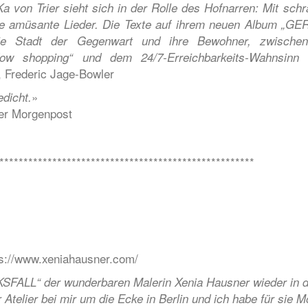
a von Trier sieht sich in der Rolle des Hofnarren: Mit sch
 sie amüsante Lieder. Die Texte auf ihrem neuen Album „G
ie Stadt der Gegenwart und ihre Bewohner, zwische
ow shopping“ und dem 24/7-Erreichbarkeits-Wahnsinn 
, Frederic Jage-Bowler
»
edicht.
iner Morgenpost
*****************************************************
ps://www.xeniahausner.com/
SFALL“ der wunderbaren Malerin Xenia Hausner wieder in d
 Atelier bei mir um die Ecke in Berlin und ich habe für sie M