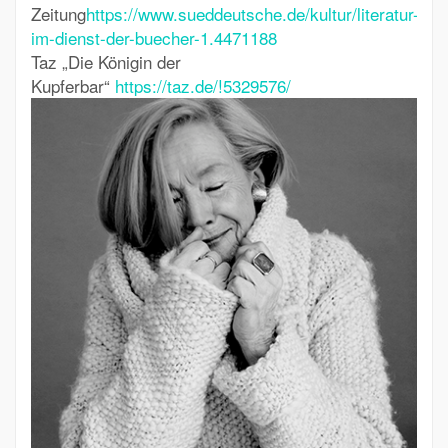
Zeitung
https://www.sueddeutsche.de/kultur/literatur-
im-dienst-der-buecher-1.4471188
Taz
„Die Königin der
Kupferbar“
https://taz.de/!5329576/