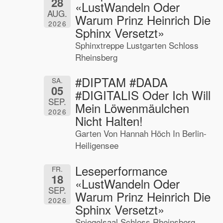
28
«LustWandeln Oder
AUG.
Warum Prinz Heinrich Die
2026
Sphinx Versetzt»
Sphinxtreppe Lustgarten Schloss
Rheinsberg
#DIPTAM #DADA
SA.
05
#DIGITALIS Oder Ich Will
SEP.
Mein Löwenmäulchen
2026
Nicht Halten!
Garten Von Hannah Höch In Berlin-
Heiligensee
Leseperformance
FR.
18
«LustWandeln Oder
SEP.
Warum Prinz Heinrich Die
2026
Sphinx Versetzt»
Spiegelsaal Schloss Rheinsberg