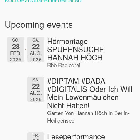
Upcoming events
Hörmontage
SO.
SA.
23
22
SPURENSUCHE
FEB.
AUG.
HANNAH HÖCH
2025
2026
Rbb Radiodrei
#DIPTAM #DADA
SA.
22
#DIGITALIS Oder Ich Will
AUG.
Mein Löwenmäulchen
2026
Nicht Halten!
Garten Von Hannah Höch In Berlin-
Heiligensee
Leseperformance
FR.