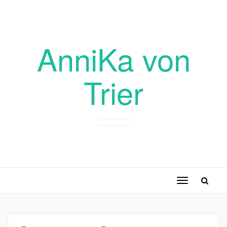
AnniKa von
Trier
Toggle
navigation