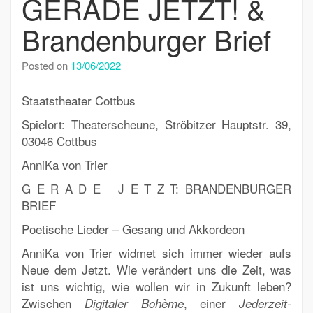
GERADE JETZT! &
Brandenburger Brief
Posted on
13/06/2022
Staatstheater Cottbus
Spielort: Theaterscheune, Ströbitzer Hauptstr. 39,
03046 Cottbus
AnniKa von Trier
G E R A D E J E T Z T: BRANDENBURGER
BRIEF
Poetische Lieder – Gesang und Akkordeon
AnniKa von Trier
widmet sich immer wieder aufs
Neue dem Jetzt. Wie verändert uns die Zeit, was
ist uns wichtig, wie wollen wir in Zukunft leben?
Zwischen
, einer
Digitaler Bohème
Jederzeit-