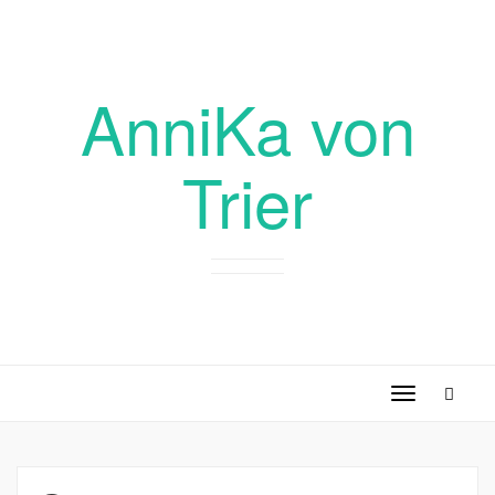
AnniKa von
Trier
Toggle
navigation