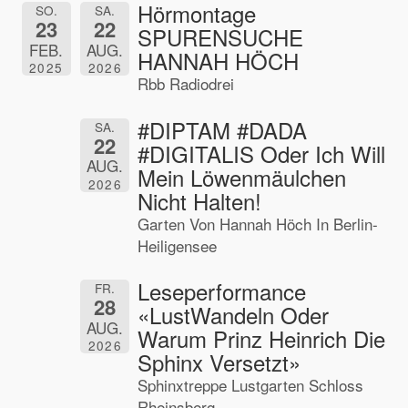
Hörmontage
SO.
SA.
23
22
SPURENSUCHE
FEB.
AUG.
HANNAH HÖCH
2025
2026
Rbb Radiodrei
#DIPTAM #DADA
SA.
22
#DIGITALIS Oder Ich Will
AUG.
Mein Löwenmäulchen
2026
Nicht Halten!
Garten Von Hannah Höch In Berlin-
Heiligensee
Leseperformance
FR.
28
«LustWandeln Oder
AUG.
Warum Prinz Heinrich Die
2026
Sphinx Versetzt»
Sphinxtreppe Lustgarten Schloss
Rheinsberg