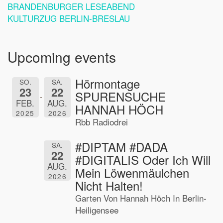
BRANDENBURGER LESEABEND
KULTURZUG BERLIN-BRESLAU
Upcoming events
Hörmontage
SO.
SA.
23
22
SPURENSUCHE
FEB.
AUG.
HANNAH HÖCH
2025
2026
Rbb Radiodrei
#DIPTAM #DADA
SA.
22
#DIGITALIS Oder Ich Will
AUG.
Mein Löwenmäulchen
2026
Nicht Halten!
Garten Von Hannah Höch In Berlin-
Heiligensee