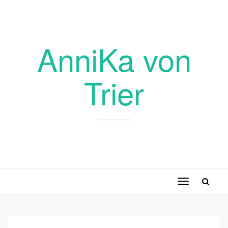
AnniKa von
Trier
Toggle
navigation