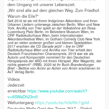
dem Umgang mit unserer Lebenszeit.
„Wir sind alle auf dem gleichen Weg. Zum Friedhof.
Warum die Eile?“
Seit 2016 ist sie mit ihrem lindgrünen Akkordeon
und ihren
Urbanen Liedern
unterwegs zwischen Berlin, Wien und New
York.
AnniKa von Trier spielt an der Volksbühne am Rosa-
Luxemburg Platz Berlin, im Belvedere Museum Wien, im
ORF Radiokulturhaus Wien, beim Internationalen
Akkordeonfestival Wien, im Gotham Comedy Club New York
und an vielen anderen großen und kleinen Spielstätten.
2017 erschien die CD
Gerade jetzt! – live im ORF
Radiokulturhaus Wien
und AnniKa von Trier erhielt den
Deutsch-Französischen Chansonpreis. 2019 war sie als
Autorin und Komponistin nominiert für den Deutschen
Hörspielpreis der ARD mit ihrem Hörspiel „Wer Wagenitz, der
nichts gewinnt!“ (RBB). 2020 ist ihr Buch
Brandenburger
Brief – Bettine von Arnim an Achim von Arnim
erschienen im
AvT Verlag Berlin.
Videos
Jederzeit
erreichbar
https://www.youtube.com/watch?
v=6SWaDh23mlI
Weltuntergang
https://youtu.be/hi5efRnTgpM
Deutsche Welle
Gast des Tages 2017 – Digital