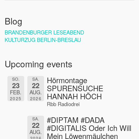
Blog
BRANDENBURGER LESEABEND
KULTURZUG BERLIN-BRESLAU
Upcoming events
Hörmontage
SO.
SA.
23
22
SPURENSUCHE
FEB.
AUG.
HANNAH HÖCH
2025
2026
Rbb Radiodrei
#DIPTAM #DADA
SA.
22
#DIGITALIS Oder Ich Will
AUG.
Mein Löwenmäulchen
2026