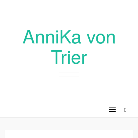
AnniKa von
Trier
Toggle
navigation