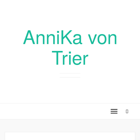
AnniKa von
Trier
Toggle
navigation