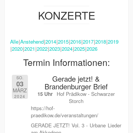
KONZERTE
Alle
Anstehend
2014
2015
2016
2017
2018
2019
2020
2021
2022
2023
2024
2025
2026
Termin Informationen:
Gerade jetzt! &
SO.
03
Brandenburger Brief
MÄRZ
Hof Prädikow - Schwarzer
15 Uhr
2024
Storch
https://hof-
praedikow.de/veranstaltungen/
GERADE JETZT! Vol. 3 - Urbane Lieder
am Akkodeon